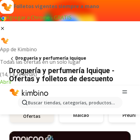
Folletos vigentes siempre a mano
Agregar a Chrome - GRATIS
App de Kimbino
Droguería y perfumería Iquique
Todas las ofertas en un solo lugar
Droguería y perfumería Iquique -
(14,1 k reseñas)
Ofertas y folletos de descuento
Abrir
Buscar tiendas, categorías, productos...
Maicao
Preunic
Ofertas