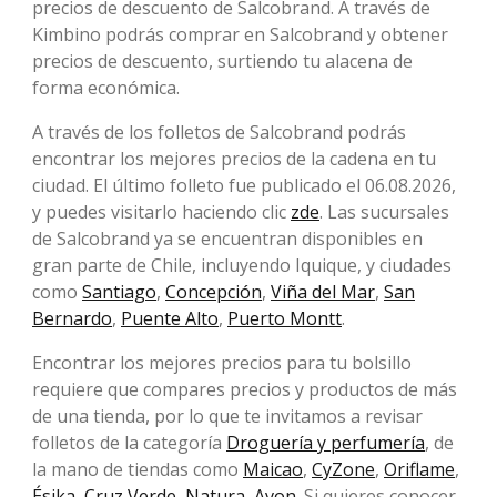
precios de descuento de Salcobrand. A través de
Kimbino podrás comprar en Salcobrand y obtener
precios de descuento, surtiendo tu alacena de
forma económica.
A través de los folletos de Salcobrand podrás
encontrar los mejores precios de la cadena en tu
ciudad. El último folleto fue publicado el 06.08.2026,
y puedes visitarlo haciendo clic
zde
. Las sucursales
de Salcobrand ya se encuentran disponibles en
gran parte de Chile, incluyendo Iquique, y ciudades
como
Santiago
,
Concepción
,
Viña del Mar
,
San
Bernardo
,
Puente Alto
,
Puerto Montt
.
Encontrar los mejores precios para tu bolsillo
requiere que compares precios y productos de más
de una tienda, por lo que te invitamos a revisar
folletos de la categoría
Droguería y perfumería
, de
la mano de tiendas como
Maicao
,
CyZone
,
Oriflame
,
Ésika
,
Cruz Verde
,
Natura
,
Avon
. Si quieres conocer