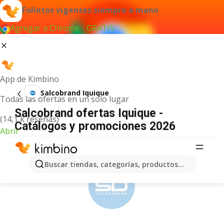
Folletos vigentes siempre a mano
Agregar a Chrome - GRATIS
App de Kimbino
Salcobrand Iquique
Todas las ofertas en un solo lugar
Salcobrand ofertas Iquique -
(14,1 k reseñas)
Catálogos y promociones 2026
Abrir
ANUNCIO
Buscar tiendas, categorías, productos...