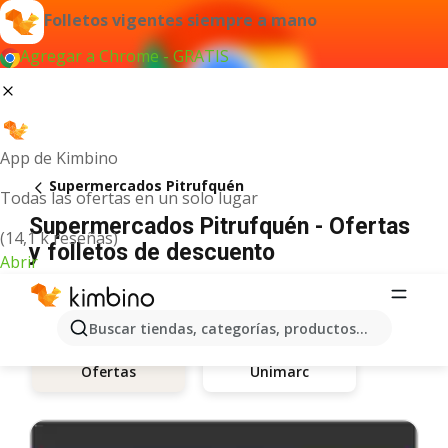
Folletos vigentes siempre a mano
Agregar a Chrome - GRATIS
App de Kimbino
Supermercados Pitrufquén
Todas las ofertas en un solo lugar
Supermercados Pitrufquén - Ofertas
(14,1 k reseñas)
y folletos de descuento
Abrir
Buscar tiendas, categorías, productos...
Unimarc
Ofertas