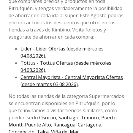
que comprares precios y productos en toda
Pitrufquén, y tengas verdaderamente la posibilidad
de ahorrar en cada ida al súper. Este Agosto podrás
encontrar todos los descuentos que ofrecen tus
tiendas a través de Kimbino. Visita folletos y
asegúrate de ahorrar en cada compra:
Lider - Lider Ofertas (desde miércoles
04.08.2026)
,
Tottus - Tottus Ofertas (desde miércoles
04.08.2026)
,
Central Mayorista - Central Mayorista Ofertas
(desde martes 03.08.2026)
,
No todas las tiendas de la categoría Supermercados
se encuentran disponibles en Pitrufquén, por lo
que te invitamos a visitar tiendas similares, como
pueden serlo
Osorno
,
Santiago
,
Temuco
,
Puerto
Montt
,
Puente Alto
,
Rancagua
,
Cartagena
,
Concepción
,
Talca
,
Viña del Mar
.