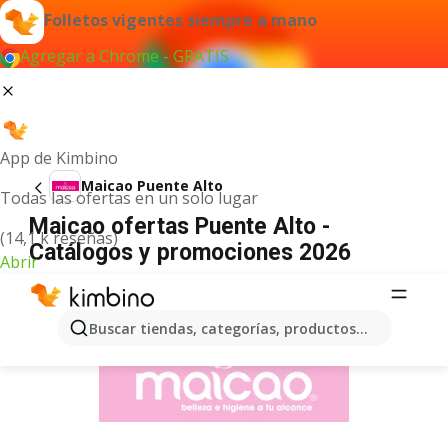
Folletos vigentes siempre a mano
Agregar a Chrome - GRATIS
App de Kimbino
Maicao Puente Alto
Todas las ofertas en un solo lugar
Maicao ofertas Puente Alto -
(14,1 k reseñas)
Catálogos y promociones 2026
Abrir
ANUNCIO
Buscar tiendas, categorías, productos...