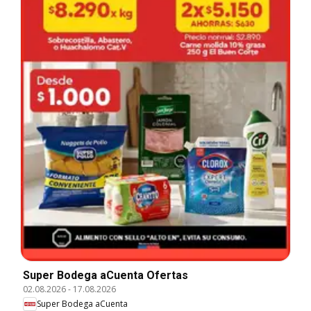
Super Bodega aCuenta Ofertas
02.08.2026
-
17.08.2026
Super Bodega aCuenta