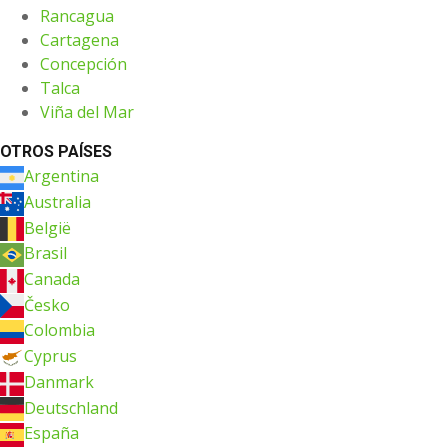
Rancagua
Cartagena
Concepción
Talca
Viña del Mar
OTROS PAÍSES
Argentina
Australia
België
Brasil
Canada
Česko
Colombia
Cyprus
Danmark
Deutschland
España