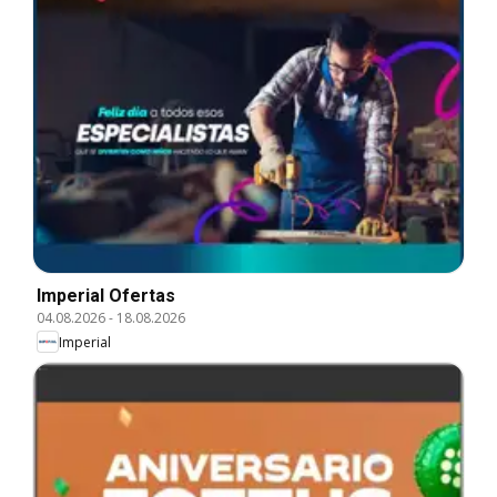
Imperial Ofertas
04.08.2026
-
18.08.2026
Imperial