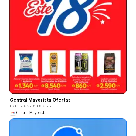
Central Mayorista Ofertas
03.08.2026
-
31.08.2026
Central Mayorista