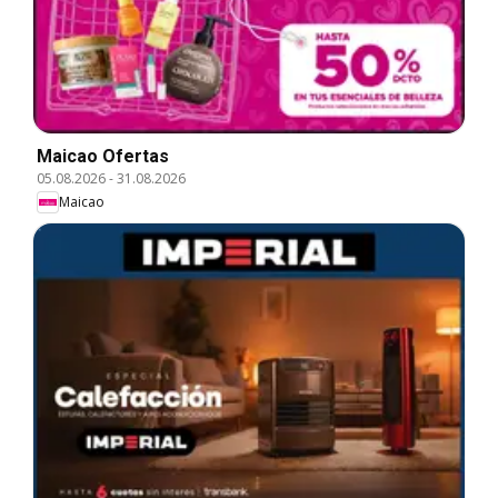
Maicao Ofertas
05.08.2026
-
31.08.2026
Maicao