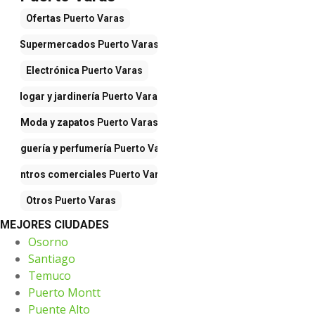
Ofertas
Puerto Varas
Supermercados
Puerto Varas
Electrónica
Puerto Varas
Hogar y jardinería
Puerto Varas
Moda y zapatos
Puerto Varas
Droguería y perfumería
Puerto Varas
Centros comerciales
Puerto Varas
Otros
Puerto Varas
MEJORES CIUDADES
Osorno
Santiago
Temuco
Puerto Montt
Puente Alto