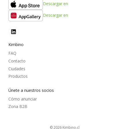
Descargar en
Descargar en
Kimbino
FAQ
Contacto
Ciudades
Productos
Únete a nuestros socios
Cómo anunciar
Zona B2B
© 2026
kimbino.cl