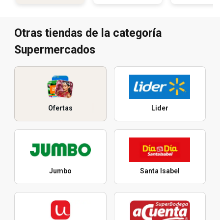
Otras tiendas de la categoría
Supermercados
Ofertas
Lider
Jumbo
Santa Isabel