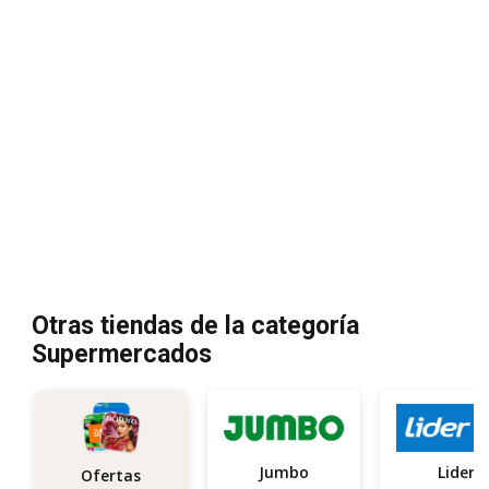
Otras tiendas de la categoría
Supermercados
Jumbo
Lider
Ofertas