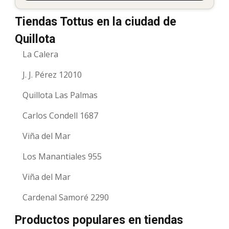
Tiendas Tottus en la ciudad de
Quillota
La Calera
J. J. Pérez 12010
Quillota Las Palmas
Carlos Condell 1687
Viña del Mar
Los Manantiales 955
Viña del Mar
Cardenal Samoré 2290
Productos populares en tiendas