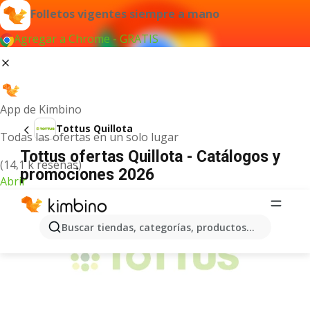
Folletos vigentes siempre a mano
Agregar a Chrome - GRATIS
App de Kimbino
Tottus Quillota
Todas las ofertas en un solo lugar
Tottus ofertas Quillota - Catálogos y
(14,1 k reseñas)
promociones 2026
Abrir
ANUNCIO
Buscar tiendas, categorías, productos...