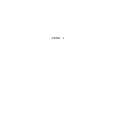
ANUNCIO