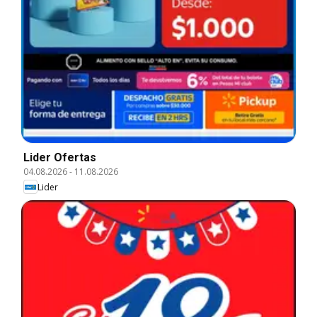
Lider Ofertas
04.08.2026
-
11.08.2026
Lider