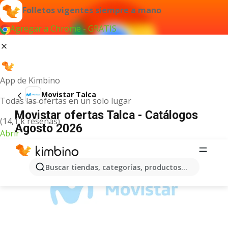
Folletos vigentes siempre a mano
Agregar a Chrome - GRATIS
App de Kimbino
Movistar Talca
Todas las ofertas en un solo lugar
Movistar ofertas Talca - Catálogos
(14,1 k reseñas)
Agosto 2026
Abrir
ANUNCIO
Buscar tiendas, categorías, productos...