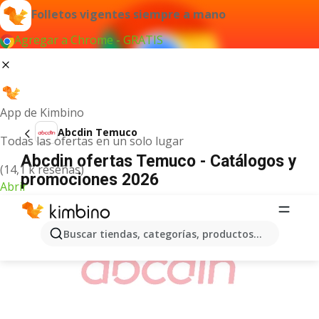
Folletos vigentes siempre a mano
Agregar a Chrome - GRATIS
App de Kimbino
Abcdin Temuco
Todas las ofertas en un solo lugar
Abcdin ofertas Temuco - Catálogos y
(14,1 k reseñas)
promociones 2026
Abrir
ANUNCIO
Buscar tiendas, categorías, productos...