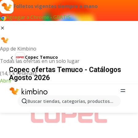
Folletos vigentes siempre a mano
Agregar a Chrome - GRATIS
App de Kimbino
Copec Temuco
Todas las ofertas en un solo lugar
Copec ofertas Temuco - Catálogos
(14,1 k reseñas)
Agosto 2026
Abrir
ANUNCIO
Buscar tiendas, categorías, productos...