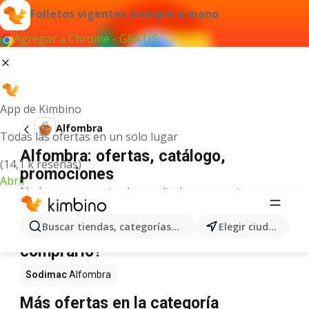
Folletos vigentes siempre a mano
Agregar a Chrome - GRATIS
App de Kimbino
Alfombra
Todas las ofertas en un solo lugar
Alfombra: ofertas, catálogo,
(14,1 k reseñas)
promociones
Abrir
No hemos encontrado resultados para este
término.
Alfombra en oferta - ¿Dónde
Buscar tiendas, categorías, productos...
Elegir ciudad
comprarlo?
Sodimac
Alfombra
Más ofertas en la categoría