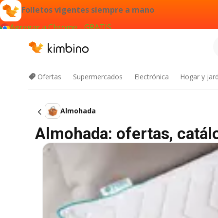
Folletos vigentes siempre a mano
Agregar a Chrome - GRATIS
Ofertas
Supermercados
Electrónica
Hogar y jard
Almohada
Almohada: ofertas, catá