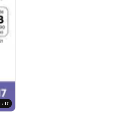
ina
17