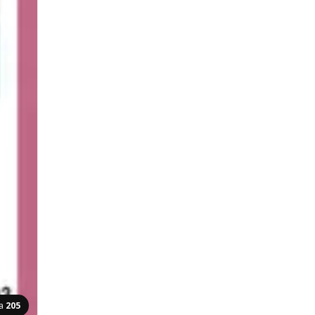
na
205