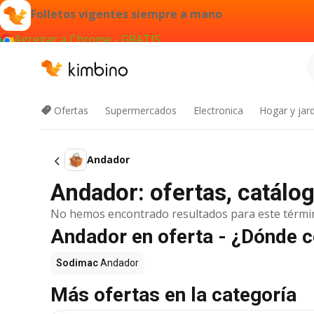
Folletos vigentes siempre a mano
Agregar a Chrome - GRATIS
Ofertas
Supermercados
Electronica
Hogar y jard
Andador
Andador: ofertas, catálo
No hemos encontrado resultados para este térmi
Andador en oferta - ¿Dónde 
Sodimac
Andador
Más ofertas en la categoría