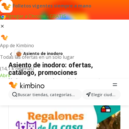
Folletos vigentes siempre a mano
Agregar a Chrome - GRATIS
App de Kimbino
Asiento de inodoro
Todas las ofertas en un solo lugar
Asiento de inodoro: ofertas,
(14,1 k reseñas)
catálogo, promociones
Abrir
No hemos encontrado resultados para este
término.
Más ofertas en la categoría
Buscar tiendas, categorías, productos...
Elegir ciudad