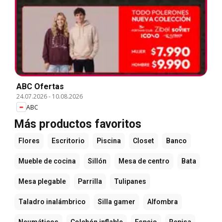
ABC Ofertas
24.07.2026
-
10.08.2026
ABC
Más productos favoritos
Flores
Escritorio
Piscina
Closet
Banco
Mueble de cocina
Sillón
Mesa de centro
Bata
Mesa plegable
Parrilla
Tulipanes
Taladro inalámbrico
Silla gamer
Alfombra