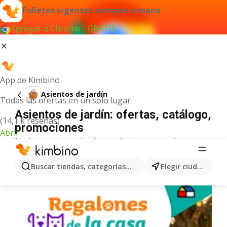
Folletos vigentes siempre a mano
Agregar a Chrome - GRATIS
App de Kimbino
Asientos de jardín
Todas las ofertas en un solo lugar
Asientos de jardín: ofertas, catálogo,
(14,1 k reseñas)
promociones
Abrir
No hemos encontrado resultados para este
término.
Más ofertas en la categoría
Buscar tiendas, categorías, productos...
Elegir ciudad