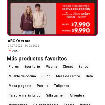
ABC Ofertas
24.07.2026
-
10.08.2026
ABC
Más productos favoritos
Flores
Escritorio
Piscina
Closet
Banco
Mueble de cocina
Sillón
Mesa de centro
Bata
Mesa plegable
Parrilla
Tulipanes
Taladro inalámbrico
Silla gamer
Alfombra