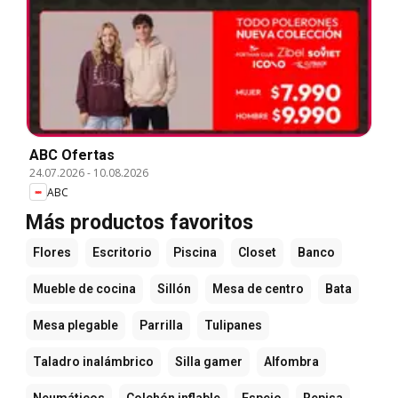
ABC Ofertas
24.07.2026
-
10.08.2026
ABC
Más productos favoritos
Flores
Escritorio
Piscina
Closet
Banco
Mueble de cocina
Sillón
Mesa de centro
Bata
Mesa plegable
Parrilla
Tulipanes
Taladro inalámbrico
Silla gamer
Alfombra