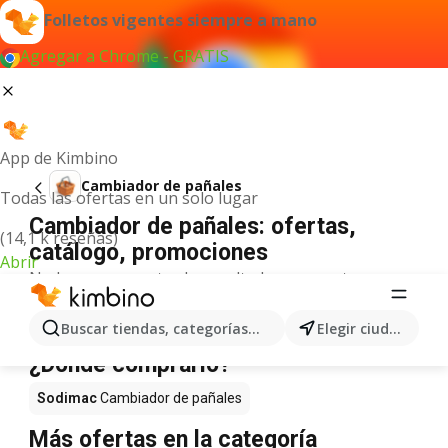
Folletos vigentes siempre a mano
Agregar a Chrome - GRATIS
App de Kimbino
Cambiador de pañales
Todas las ofertas en un solo lugar
Cambiador de pañales: ofertas,
(14,1 k reseñas)
catálogo, promociones
Abrir
No hemos encontrado resultados para este
término.
Cambiador de pañales en oferta -
Buscar tiendas, categorías, productos...
Elegir ciudad
¿Dónde comprarlo?
Sodimac
Cambiador de pañales
Más ofertas en la categoría