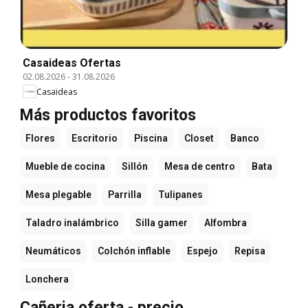
Casaideas Ofertas
02.08.2026
-
31.08.2026
Casaideas
Más productos favoritos
Flores
Escritorio
Piscina
Closet
Banco
Mueble de cocina
Sillón
Mesa de centro
Bata
Mesa plegable
Parrilla
Tulipanes
Taladro inalámbrico
Silla gamer
Alfombra
Neumáticos
Colchón inflable
Espejo
Repisa
Lonchera
Cañeria oferta - precio