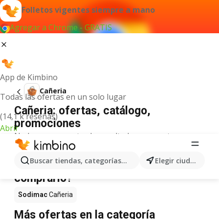
Folletos vigentes siempre a mano
Agregar a Chrome - GRATIS
App de Kimbino
Cañeria
Todas las ofertas en un solo lugar
Cañeria: ofertas, catálogo,
(14,1 k reseñas)
promociones
Abrir
No hemos encontrado resultados para este
término.
Cañeria en oferta - ¿Dónde
Buscar tiendas, categorías, productos...
Elegir ciudad
comprarlo?
Sodimac
Cañeria
Más ofertas en la categoría