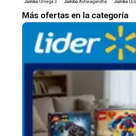
Jumbo
Omega 3
Jumbo
Ashwagandha
Jumbo
LE
Más ofertas en la categoría