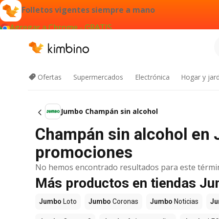
Folletos vigentes siempre a mano
Agregar a Chrome - GRATIS
Ofertas
Supermercados
Electrónica
Hogar y jard
Jumbo Champán sin alcohol
Champán sin alcohol en J
promociones
No hemos encontrado resultados para este térmi
Más productos en tiendas J
Jumbo
Loto
Jumbo
Coronas
Jumbo
Noticias
J