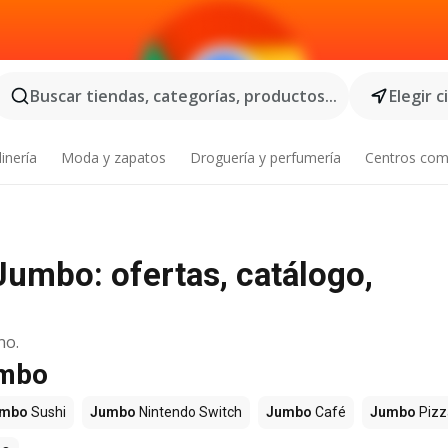
Buscar tiendas, categorías, productos...
Elegir 
inería
Moda y zapatos
Droguería y perfumería
Centros com
umbo: ofertas, catálogo,
no.
umbo
umbo
Sushi
Jumbo
Nintendo Switch
Jumbo
Café
Jumbo
Pizz