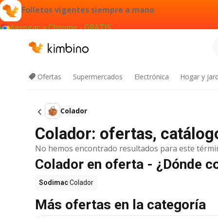
Folletos vigentes siempre a mano
Agregar a Chrome - GRATIS
Ofertas
Supermercados
Electrónica
Hogar y jard
Colador
Colador: ofertas, catálo
No hemos encontrado resultados para este térmi
Colador en oferta - ¿Dónde 
Sodimac
Colador
Más ofertas en la categoría