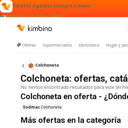
Folletos vigentes siempre a mano
Agregar a Chrome - GRATIS
Ofertas
Supermercados
Electrónica
Hogar y jard
Colchoneta
Colchoneta: ofertas, cat
No hemos encontrado resultados para este térmi
Colchoneta en oferta - ¿Dón
Sodimac
Colchoneta
Más ofertas en la categoría