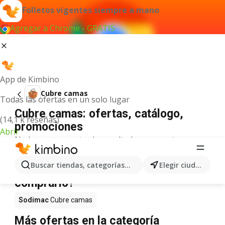
Folletos vigentes siempre a mano
Agregar a Chrome - GRATIS
App de Kimbino
Cubre camas
Todas las ofertas en un solo lugar
Cubre camas: ofertas, catálogo,
(14,1 k reseñas)
promociones
Abrir
No hemos encontrado resultados para este
término.
Cubre camas en oferta - ¿Dónde
Buscar tiendas, categorías, productos...
Elegir ciudad
comprarlo?
Sodimac
Cubre camas
Más ofertas en la categoría