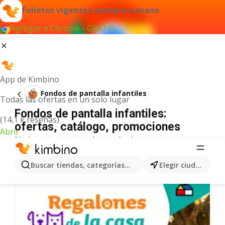
Folletos vigentes siempre a mano
Agregar a Chrome - GRATIS
App de Kimbino
Fondos de pantalla infantiles
Todas las ofertas en un solo lugar
Fondos de pantalla infantiles:
(14,1 k reseñas)
ofertas, catálogo, promociones
Abrir
No hemos encontrado resultados para este
término.
Más ofertas en la categoría
Buscar tiendas, categorías, productos...
Elegir ciudad