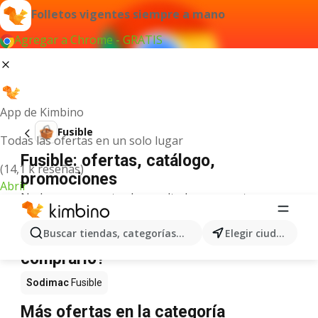
Folletos vigentes siempre a mano
Agregar a Chrome - GRATIS
App de Kimbino
Fusible
Todas las ofertas en un solo lugar
Fusible: ofertas, catálogo,
(14,1 k reseñas)
promociones
Abrir
No hemos encontrado resultados para este
término.
Fusible en oferta - ¿Dónde
Buscar tiendas, categorías, productos...
Elegir ciudad
comprarlo?
Sodimac
Fusible
Más ofertas en la categoría