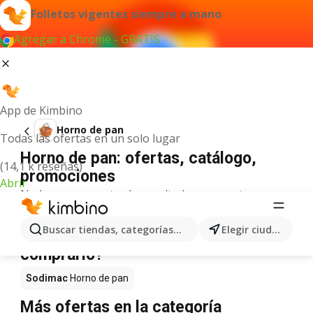
Folletos vigentes siempre a mano
Agregar a Chrome - GRATIS
App de Kimbino
Horno de pan
Todas las ofertas en un solo lugar
Horno de pan: ofertas, catálogo,
(14,1 k reseñas)
promociones
Abrir
No hemos encontrado resultados para este
término.
Horno de pan en oferta - ¿Dónde
Buscar tiendas, categorías, productos...
Elegir ciudad
comprarlo?
Sodimac
Horno de pan
Más ofertas en la categoría