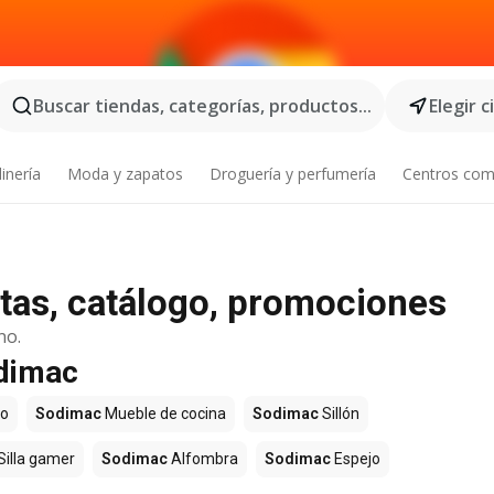
Buscar tiendas, categorías, productos...
Elegir 
inería
Moda y zapatos
Droguería y perfumería
Centros com
tas, catálogo, promociones
no.
odimac
o
Sodimac
Mueble de cocina
Sodimac
Sillón
Silla gamer
Sodimac
Alfombra
Sodimac
Espejo