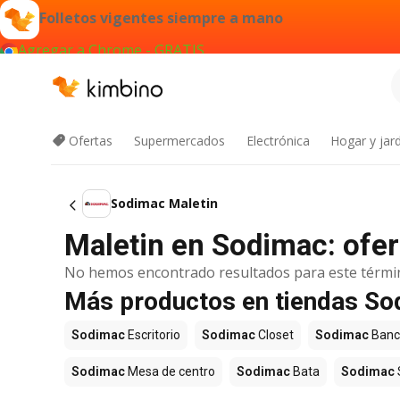
Folletos vigentes siempre a mano
Agregar a Chrome - GRATIS
Ofertas
Supermercados
Electrónica
Hogar y jard
Sodimac Maletin
Maletin en Sodimac: ofer
No hemos encontrado resultados para este térmi
Más productos en tiendas S
Sodimac
Escritorio
Sodimac
Closet
Sodimac
Banc
Sodimac
Mesa de centro
Sodimac
Bata
Sodimac