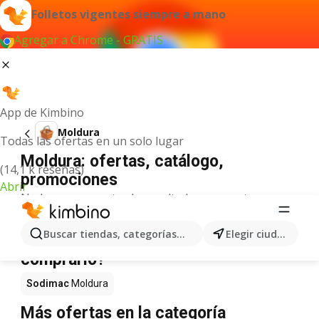
Folletos vigentes siempre a mano
Agregar a Chrome - GRATIS
App de Kimbino
Moldura
Todas las ofertas en un solo lugar
Moldura: ofertas, catálogo,
(14,1 k reseñas)
promociones
Abrir
No hemos encontrado resultados para este
término.
Moldura en oferta - ¿Dónde
Buscar tiendas, categorías, productos...
Elegir ciudad
comprarlo?
Sodimac
Moldura
Más ofertas en la categoría