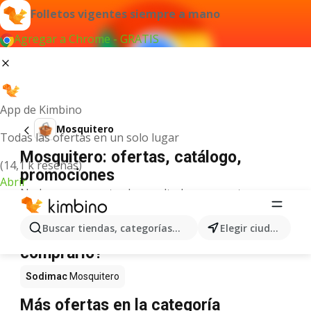
Folletos vigentes siempre a mano
Agregar a Chrome - GRATIS
App de Kimbino
Mosquitero
Todas las ofertas en un solo lugar
Mosquitero: ofertas, catálogo,
(14,1 k reseñas)
promociones
Abrir
No hemos encontrado resultados para este
término.
Mosquitero en oferta - ¿Dónde
Buscar tiendas, categorías, productos...
Elegir ciudad
comprarlo?
Sodimac
Mosquitero
Más ofertas en la categoría