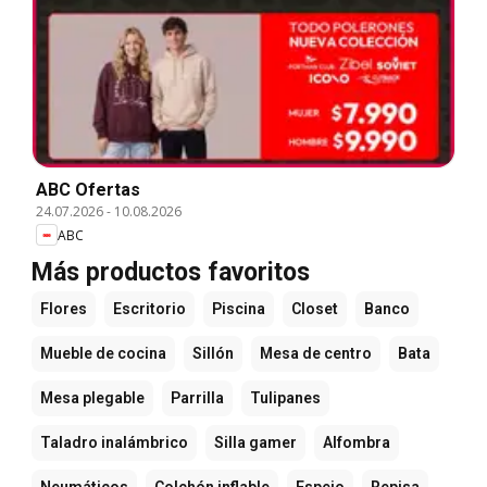
ABC Ofertas
24.07.2026
-
10.08.2026
ABC
Más productos favoritos
Flores
Escritorio
Piscina
Closet
Banco
Mueble de cocina
Sillón
Mesa de centro
Bata
Mesa plegable
Parrilla
Tulipanes
Taladro inalámbrico
Silla gamer
Alfombra