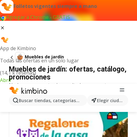
Folletos vigentes siempre a mano
Agregar a Chrome - GRATIS
App de Kimbino
Muebles de jardín
Todas las ofertas en un solo lugar
Muebles de jardín: ofertas, catálogo,
(14,1 k reseñas)
promociones
Abrir
No hemos encontrado resultados para este
término.
Más ofertas en la categoría
Buscar tiendas, categorías, productos...
Elegir ciudad