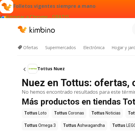
Folletos vigentes siempre a mano
Agregar a Chrome - GRATIS
Ofertas
Supermercados
Electrónica
Hogar y jard
Tottus Nuez
Nuez en Tottus: ofertas,
No hemos encontrado resultados para este térmi
Más productos en tiendas To
Tottus
Loto
Tottus
Coronas
Tottus
Noticias
Tot
Tottus
Omega 3
Tottus
Ashwagandha
Tottus
LEG