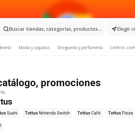
Buscar tiendas, categorías, productos...
Elegir 
inería
Moda y zapatos
Droguería y perfumería
Centros com
 catálogo, promociones
no.
ttus
tus
Sushi
Tottus
Nintendo Switch
Tottus
Café
Tottus
Pizza
O