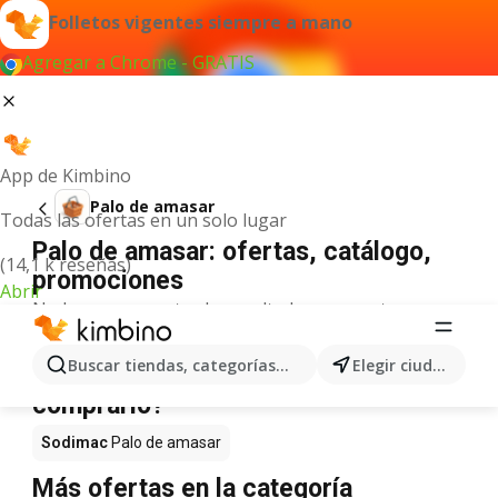
Folletos vigentes siempre a mano
Agregar a Chrome - GRATIS
App de Kimbino
Palo de amasar
Todas las ofertas en un solo lugar
Palo de amasar: ofertas, catálogo,
(14,1 k reseñas)
promociones
Abrir
No hemos encontrado resultados para este
término.
Palo de amasar en oferta - ¿Dónde
Buscar tiendas, categorías, productos...
Elegir ciudad
comprarlo?
Sodimac
Palo de amasar
Más ofertas en la categoría