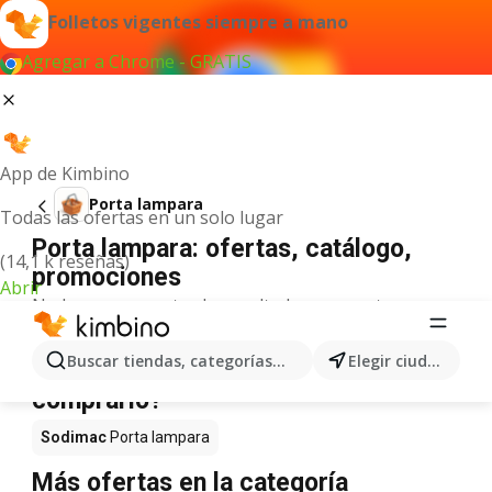
Folletos vigentes siempre a mano
Agregar a Chrome - GRATIS
App de Kimbino
Porta lampara
Todas las ofertas en un solo lugar
Porta lampara: ofertas, catálogo,
(14,1 k reseñas)
promociones
Abrir
No hemos encontrado resultados para este
término.
Porta lampara en oferta - ¿Dónde
Buscar tiendas, categorías, productos...
Elegir ciudad
comprarlo?
Sodimac
Porta lampara
Más ofertas en la categoría