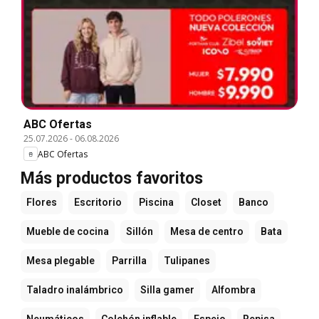
ABC Ofertas
25.07.2026
-
06.08.2026
ABC Ofertas
Más productos favoritos
Flores
Escritorio
Piscina
Closet
Banco
Mueble de cocina
Sillón
Mesa de centro
Bata
Mesa plegable
Parrilla
Tulipanes
Taladro inalámbrico
Silla gamer
Alfombra