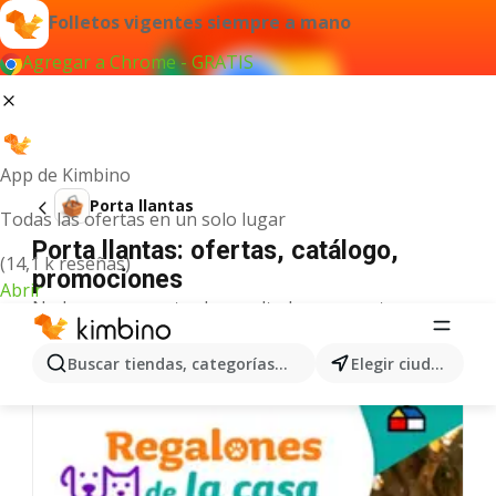
Folletos vigentes siempre a mano
Agregar a Chrome - GRATIS
App de Kimbino
Porta llantas
Todas las ofertas en un solo lugar
Porta llantas: ofertas, catálogo,
(14,1 k reseñas)
promociones
Abrir
No hemos encontrado resultados para este
término.
Más ofertas en la categoría
Buscar tiendas, categorías, productos...
Elegir ciudad