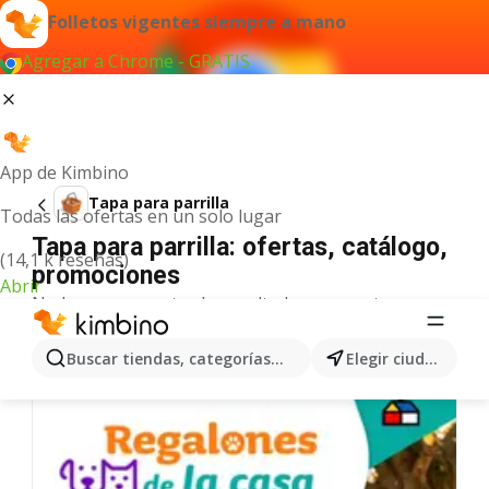
Folletos vigentes siempre a mano
Agregar a Chrome - GRATIS
App de Kimbino
Tapa para parrilla
Todas las ofertas en un solo lugar
Tapa para parrilla: ofertas, catálogo,
(14,1 k reseñas)
promociones
Abrir
No hemos encontrado resultados para este
término.
Más ofertas en la categoría
Buscar tiendas, categorías, productos...
Elegir ciudad