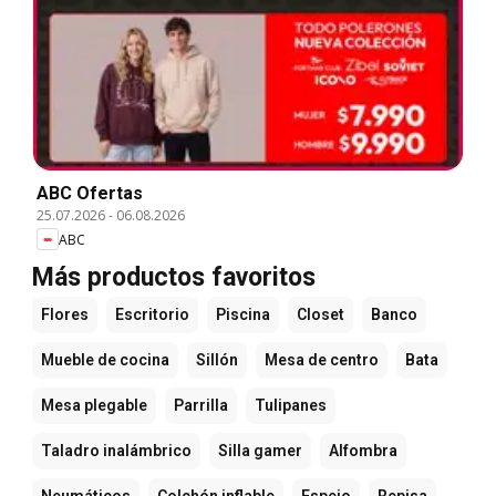
ABC Ofertas
25.07.2026
-
06.08.2026
ABC
Más productos favoritos
Flores
Escritorio
Piscina
Closet
Banco
Mueble de cocina
Sillón
Mesa de centro
Bata
Mesa plegable
Parrilla
Tulipanes
Taladro inalámbrico
Silla gamer
Alfombra