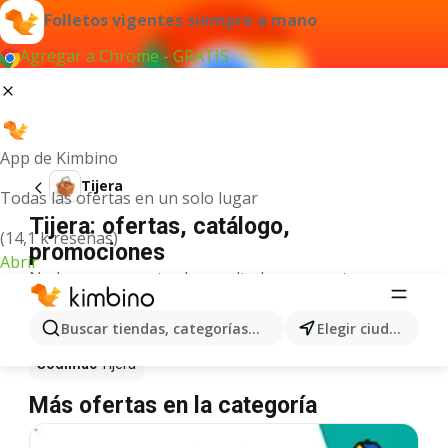
Folletos vigentes siempre a mano
Agregar a Chrome - GRATIS
App de Kimbino
Tijera
Todas las ofertas en un solo lugar
Tijera: ofertas, catálogo,
(14,1 k reseñas)
promociones
Abrir
No hemos encontrado resultados para este
término.
Tijera en oferta - ¿Dónde comprarlo?
Buscar tiendas, categorías, productos...
Elegir ciudad
Sodimac
Tijera
Más ofertas en la categoría