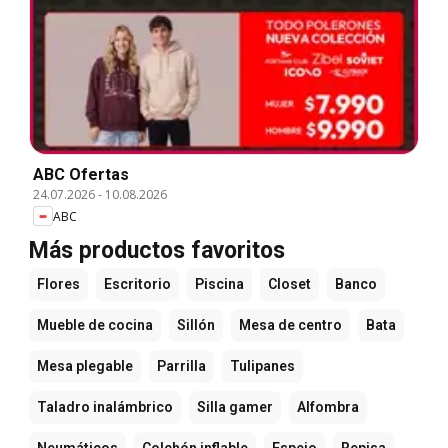
ABC Ofertas
24.07.2026
-
10.08.2026
ABC
Más productos favoritos
Flores
Escritorio
Piscina
Closet
Banco
Mueble de cocina
Sillón
Mesa de centro
Bata
Mesa plegable
Parrilla
Tulipanes
Taladro inalámbrico
Silla gamer
Alfombra