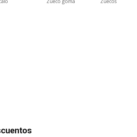
calo
Zueco goma
Zuecos
scuentos