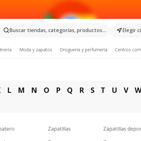
Buscar tiendas, categorías, productos...
Elegir 
inería
Moda y zapatos
Droguería y perfumería
Centros com
K
L
M
N
O
P
Q
R
S
T
U
V
patero
Zapatillas
Zapatillas depor