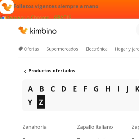
Folletos vigentes siempre a mano
Agregar a Chrome - GRATIS
Ofertas
Supermercados
Electrónica
Hogar y jard
Productos ofertados
A
B
C
D
E
F
G
H
I
J
Y
Z
Zanahoria
Zapallo italiano
Za