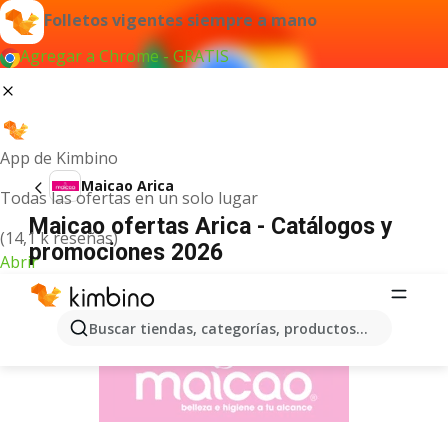
Folletos vigentes siempre a mano
Agregar a Chrome - GRATIS
App de Kimbino
Maicao Arica
Todas las ofertas en un solo lugar
Maicao ofertas Arica - Catálogos y
(14,1 k reseñas)
promociones 2026
Abrir
ANUNCIO
Buscar tiendas, categorías, productos...