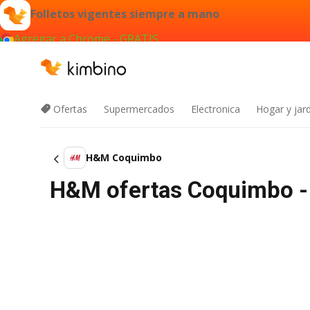
Folletos vigentes siempre a mano
Agregar a Chrome - GRATIS
Ofertas
Supermercados
Electronica
Hogar y jard
H&M Coquimbo
H&M ofertas Coquimbo -