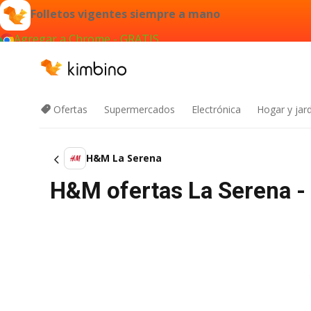
Folletos vigentes siempre a mano
Agregar a Chrome - GRATIS
Ofertas
Supermercados
Electrónica
Hogar y jard
H&M La Serena
H&M ofertas La Serena -