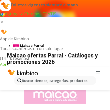
Folletos vigentes siempre a mano
Agregar a Chrome - GRATIS
App de Kimbino
Maicao Parral
Todas las ofertas en un solo lugar
Maicao ofertas Parral - Catálogos y
(14,1 k reseñas)
promociones 2026
Abrir
ANUNCIO
Buscar tiendas, categorías, productos...