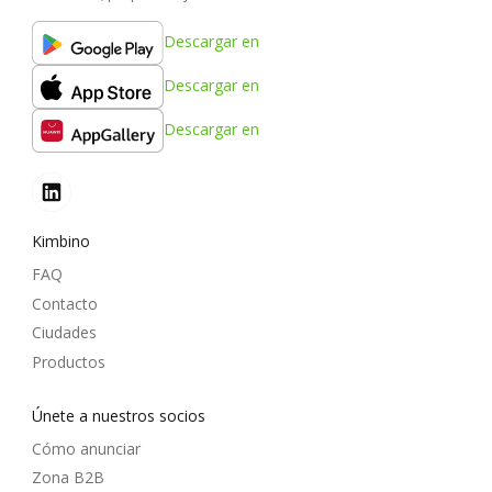
Descargar en
Descargar en
Descargar en
Kimbino
FAQ
Contacto
Ciudades
Productos
Únete a nuestros socios
Cómo anunciar
Zona B2B