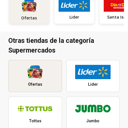
Lider
Santa 
Ofertas
Otras tiendas de la categoría
Supermercados
Ofertas
Lider
Tottus
Jumbo