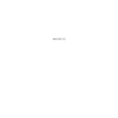
ANUNCIO