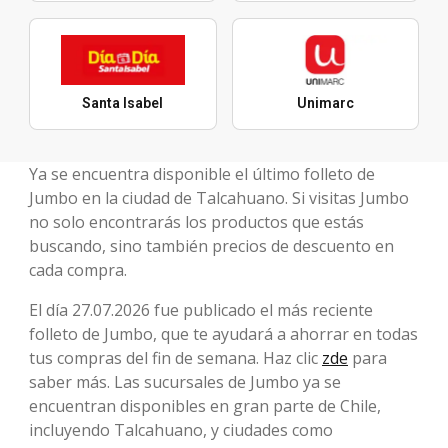
Santa Isabel
Unimarc
Ya se encuentra disponible el último folleto de
Jumbo en la ciudad de Talcahuano. Si visitas Jumbo
no solo encontrarás los productos que estás
buscando, sino también precios de descuento en
cada compra.
El día 27.07.2026 fue publicado el más reciente
folleto de Jumbo, que te ayudará a ahorrar en todas
tus compras del fin de semana. Haz clic
zde
para
saber más. Las sucursales de Jumbo ya se
encuentran disponibles en gran parte de Chile,
incluyendo Talcahuano, y ciudades como