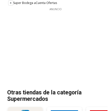
Super Bodega aCuenta Ofertas
ANUNCIO
Otras tiendas de la categoría
Supermercados