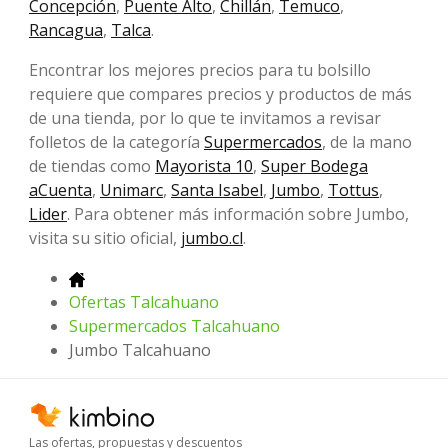
Concepción
,
Puente Alto
,
Chillán
,
Temuco
,
Rancagua
,
Talca
.
Encontrar los mejores precios para tu bolsillo
requiere que compares precios y productos de más
de una tienda, por lo que te invitamos a revisar
folletos de la categoría
Supermercados
, de la mano
de tiendas como
Mayorista 10
,
Super Bodega
aCuenta
,
Unimarc
,
Santa Isabel
,
Jumbo
,
Tottus
,
Lider
. Para obtener más información sobre Jumbo,
visita su sitio oficial,
jumbo.cl
.
Ofertas Talcahuano
Supermercados Talcahuano
Jumbo Talcahuano
Las ofertas, propuestas y descuentos